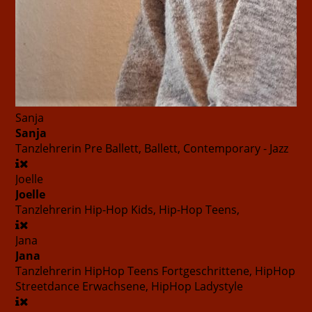
Sanja
Sanja
Tanzlehrerin
Pre Ballett, Ballett, Contemporary - Jazz
Joelle
Joelle
Tanzlehrerin
Hip-Hop Kids, Hip-Hop Teens,
Jana
Jana
Tanzlehrerin
HipHop Teens Fortgeschrittene, HipHop
Streetdance Erwachsene, HipHop Ladystyle