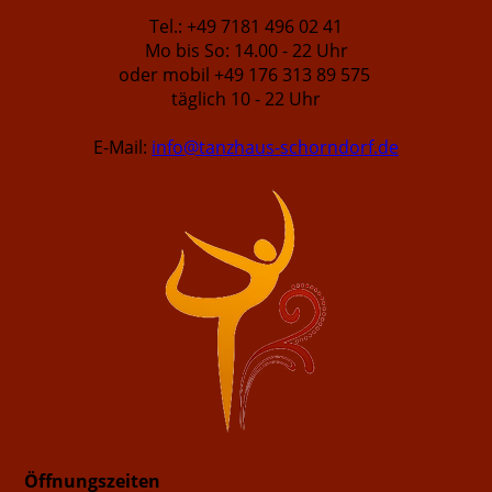
Tel.: +49 7181 496 02 41
Mo bis So: 14.00 - 22 Uhr
oder mobil +49 176 313 89 575
täglich 10 - 22 Uhr
E-Mail:
info@tanzhaus-schorndorf.de
Öffnungszeiten