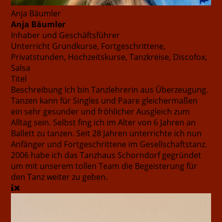
Anja Bäumler
Anja Bäumler
Inhaber und Geschäftsführer
Unterricht
Grundkurse, Fortgeschrittene,
Privatstunden, Hochzeitskurse, Tanzkreise, Discofox,
Salsa
Titel
Beschreibung
Ich bin Tanzlehrerin aus Überzeugung.
Tanzen kann für Singles und Paare gleichermaßen
ein sehr gesunder und fröhlicher Ausgleich zum
Alltag sein. Selbst fing ich im Alter von 6 Jahren an
Ballett zu tanzen. Seit 28 Jahren unterrichte ich nun
Anfänger und Fortgeschrittene im Gesellschaftstanz.
2006 habe ich das Tanzhaus Schorndorf gegründet
um mit unserem tollen Team die Begeisterung für
den Tanz weiter zu geben.