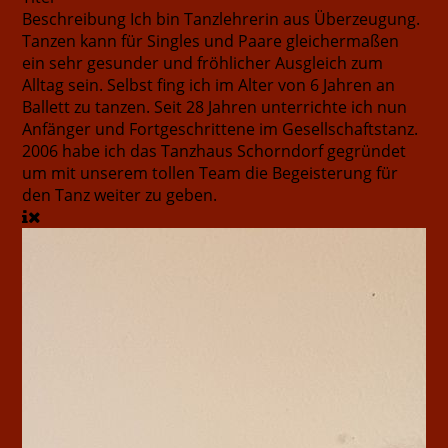
Beschreibung
Ich bin Tanzlehrerin aus Überzeugung.
Tanzen kann für Singles und Paare gleichermaßen
ein sehr gesunder und fröhlicher Ausgleich zum
Alltag sein. Selbst fing ich im Alter von 6 Jahren an
Ballett zu tanzen. Seit 28 Jahren unterrichte ich nun
Anfänger und Fortgeschrittene im Gesellschaftstanz.
2006 habe ich das Tanzhaus Schorndorf gegründet
um mit unserem tollen Team die Begeisterung für
den Tanz weiter zu geben.