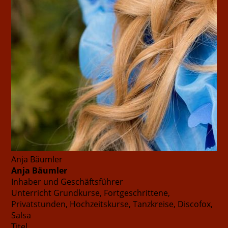
Anja Bäumler
Anja Bäumler
Inhaber und Geschäftsführer
Unterricht
Grundkurse, Fortgeschrittene,
Privatstunden, Hochzeitskurse, Tanzkreise, Discofox,
Salsa
Titel