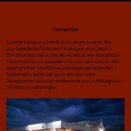
Tanzpartys
Unsere Tanzparty bietet Euch einen bunten Mix
aus Gesellschaftstänzen ( Standard und Latein )
Discofox und Salsa. Die Musik reicht von klassischer
Tanzmusik bis zu aktuellen Hits aus den Charts. Mit
einer großen Tanzfläche und einem einladenden
Sitzbereich, laden wir euch ein, fern vom
Alltagsstress ein paar entspannte und schwungvolle
Stunden zu verbringen.