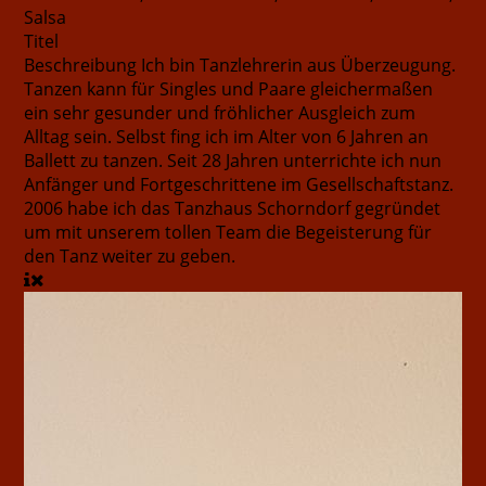
Salsa
Titel
Beschreibung
Ich bin Tanzlehrerin aus Überzeugung.
Tanzen kann für Singles und Paare gleichermaßen
ein sehr gesunder und fröhlicher Ausgleich zum
Alltag sein. Selbst fing ich im Alter von 6 Jahren an
Ballett zu tanzen. Seit 28 Jahren unterrichte ich nun
Anfänger und Fortgeschrittene im Gesellschaftstanz.
2006 habe ich das Tanzhaus Schorndorf gegründet
um mit unserem tollen Team die Begeisterung für
den Tanz weiter zu geben.