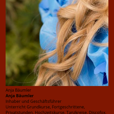
Anja Bäumler
Anja Bäumler
Inhaber und Geschäftsführer
Unterricht
Grundkurse, Fortgeschrittene,
Privatstunden, Hochzeitskurse, Tanzkreise, Discofox,