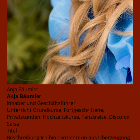
Anja Bäumler
Anja Bäumler
Inhaber und Geschäftsführer
Unterricht
Grundkurse, Fortgeschrittene,
Privatstunden, Hochzeitskurse, Tanzkreise, Discofox,
Salsa
Titel
Beschreibung
Ich bin Tanzlehrerin aus Überzeugung.