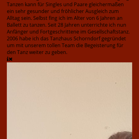
Tanzen kann für Singles und Paare gleichermaßen
ein sehr gesunder und fröhlicher Ausgleich zum
Alltag sein. Selbst fing ich im Alter von 6 Jahren an
Ballett zu tanzen. Seit 28 Jahren unterrichte ich nun
Anfänger und Fortgeschrittene im Gesellschaftstanz.
2006 habe ich das Tanzhaus Schorndorf gegründet
um mit unserem tollen Team die Begeisterung für
den Tanz weiter zu geben.